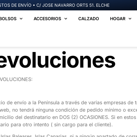
TOS DE ENVÍO • C/ JOSE NAVARRO ORTS 51. ELCHE
BOLSOS
ACCESORIOS
CALZADO
HOGAR
evoluciones
EVOLUCIONES:
io de envío a la Península a través de varias empresas de t
web, no tendrá ninguna condición de pedido mínimo o excep
cilio del destinatario en DOS (2) OCASIONES. Si en estos d
ario para otro intento ( sin cargo para el cliente).
 Islas Baleares, Islas Canarias, ni a ningún apartado de corr