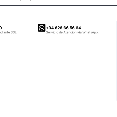
O
‪+34 626 66 56 64‬
ediante SSL
Servicio de Atención vía WhatsApp.