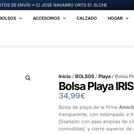
TOS DE ENVÍO • C/ JOSE NAVARRO ORTS 51. ELCHE
BOLSOS
ACCESORIOS
CALZADO
HOGAR
Inicio
/
BOLSOS
/
Playa
/ Bolsa Pl
Bolsa Playa IRI
34,99
€
Bolsa de playa de la firma
Amich
transparente, con estampado a tra
Diseñado con asas amplias de cin
comodidad, y cierre superior de 