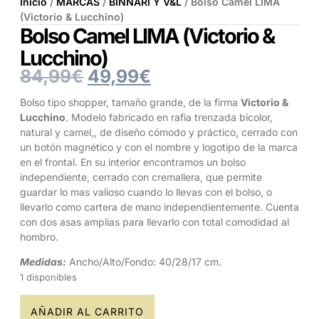
Inicio
/
MARCAS
/
BINNARI Y V&L
/ Bolso Camel LIMA
(Victorio & Lucchino)
Bolso Camel LIMA (Victorio &
Lucchino)
84,99
€
49,99
€
Bolso tipo shopper, tamaño grande, de la firma
Victorio &
Lucchino
. Modelo fabricado en rafia trenzada bicolor,
natural y camel,, de diseño cómodo y práctico, cerrado con
un botón magnético y con el nombre y logotipo de la marca
en el frontal. En su interior encontramos un bolso
independiente, cerrado con cremallera, que permite
guardar lo mas valioso cuando lo llevas con el bolso, o
llevarlo como cartera de mano independientemente. Cuenta
con dos asas amplias para llevarlo con total comodidad al
hombro.
Medidas:
Ancho/Alto/Fondo: 40/28/17 cm.
1 disponibles
AÑADIR AL CARRITO