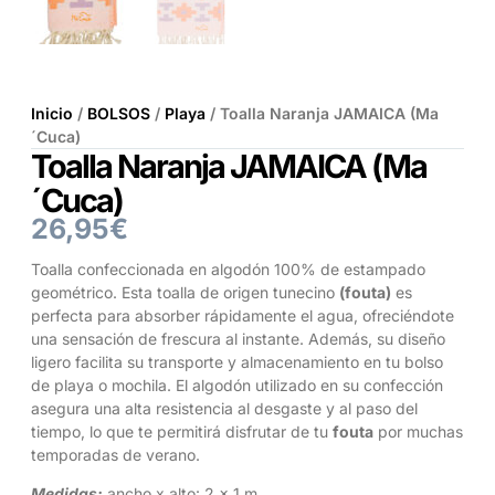
Inicio
/
BOLSOS
/
Playa
/ Toalla Naranja JAMAICA (Ma
´Cuca)
Toalla Naranja JAMAICA (Ma
´Cuca)
26,95
€
Toalla confeccionada en algodón 100% de estampado
geométrico. Esta toalla de origen tunecino
(fouta)
es
perfecta para absorber rápidamente el agua, ofreciéndote
una sensación de frescura al instante. Además, su diseño
ligero facilita su transporte y almacenamiento en tu bolso
de playa o mochila. El algodón utilizado en su confección
asegura una alta resistencia al desgaste y al paso del
tiempo, lo que te permitirá disfrutar de tu
fouta
por muchas
temporadas de verano.
Medidas:
ancho x alto: 2 x 1 m.