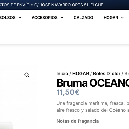
TOS DE ENVÍO • C/ JOSE NAVARRO ORTS 51. ELCHE
BOLSOS
ACCESORIOS
CALZADO
HOGAR
Inicio
/
HOGAR
/
Boles D´olor
/ 
Bruma OCEAN
11,50
€
Una fragancia marítima, fresca, po
aire fresco y salado del Océano a
Notas de fragancia