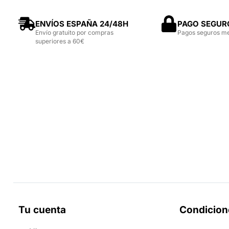
ENVÍOS ESPAÑA 24/48H
PAGO SEGUR
Envío gratuito por compras
Pagos seguros m
superiores a 60€
Tu cuenta
Condicion