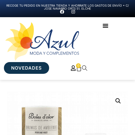
RECOGE TU PEDIDO EN NUESTRA TIENDA Y AHORRATE LOS GASTOS DE ENVÍO • C/
JOSE NAVARRO ORTS 51. ELCHE
0
NOVEDADES