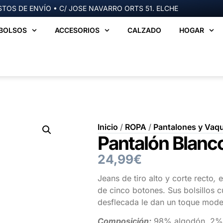
TOS DE ENVÍO • C/ JOSE NAVARRO ORTS 51. ELCHE
BOLSOS
ACCESORIOS
CALZADO
HOGAR
Inicio
/
ROPA
/
Pantalones y Vaq
Pantalón Blan
24,99
€
Jeans de tiro alto y corte recto
,
e
de cinco botones. Sus bolsillos 
desflecada le dan un toque mode
Composición:
98% algodón, 2% 