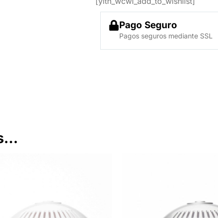
[yith_wcwl_add_to_wishlist]
Pago Seguro
Pagos seguros mediante SSL
os…