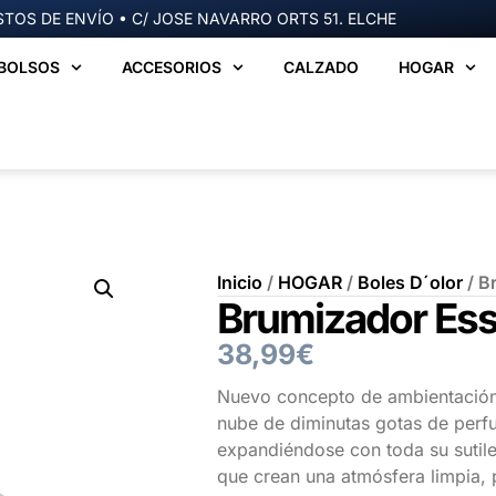
TOS DE ENVÍO • C/ JOSE NAVARRO ORTS 51. ELCHE
BOLSOS
ACCESORIOS
CALZADO
HOGAR
Inicio
/
HOGAR
/
Boles D´olor
/ B
Brumizador Ess
38,99
€
Nuevo concepto de ambientación 
nube de diminutas gotas de perfu
expandiéndose con toda su sutile
que crean una atmósfera limpia, 