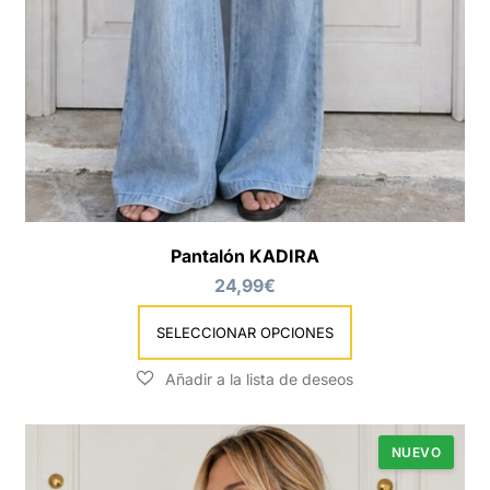
Este
producto
tiene
múltiples
variantes.
Las
opciones
se
Pantalón KADIRA
pueden
24,99
€
elegir
en
SELECCIONAR OPCIONES
la
página
de
producto
NUEVO