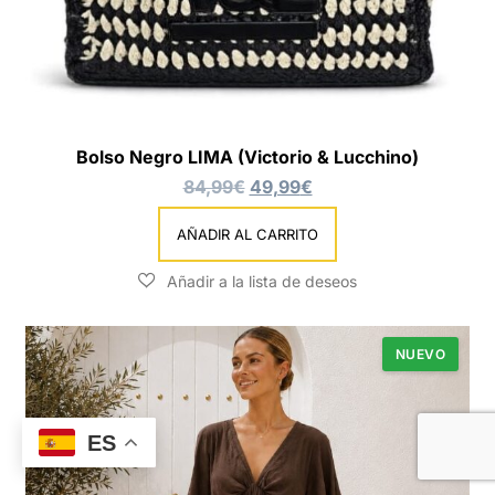
Bolso Negro LIMA (Victorio & Lucchino)
84,99
€
49,99
€
El
El
precio
precio
AÑADIR AL CARRITO
original
actual
era:
es:
42,50€.
30,00€.
NUEVO
ES