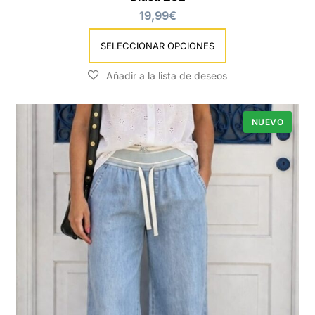
en
19,99
€
la
página
SELECCIONAR OPCIONES
de
producto
NUEVO