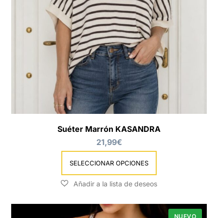
Este
producto
tiene
múltiples
variantes.
Las
Suéter Marrón KASANDRA
opciones
21,99
€
se
pueden
elegir
SELECCIONAR OPCIONES
en
la
página
de
producto
NUEVO