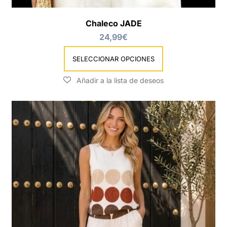
tiene
múltiples
Chaleco JADE
variantes.
24,99
€
Las
opciones
se
SELECCIONAR OPCIONES
pueden
elegir
en
la
página
de
producto