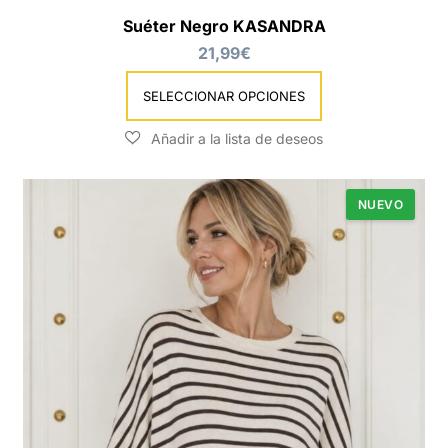
se
Suéter Negro KASANDRA
pueden
21,99
€
elegir
en
SELECCIONAR OPCIONES
la
página
de
producto
NUEVO