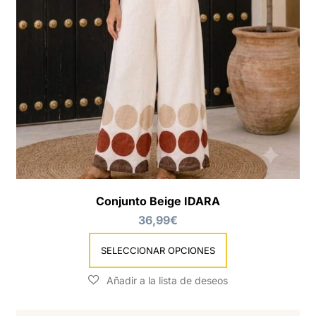
Este
producto
tiene
múltiples
Conjunto Beige IDARA
variantes.
36,99
€
Las
opciones
se
SELECCIONAR OPCIONES
pueden
elegir
en
la