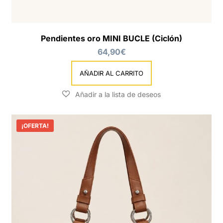
Este
producto
Pendientes oro MINI BUCLE (Ciclón)
tiene
múltiples
64,90
€
variantes.
Las
AÑADIR AL CARRITO
opciones
se
pueden
elegir
en
¡OFERTA!
la
página
de
producto